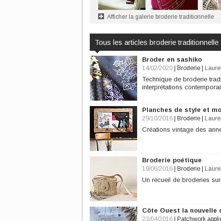
Afficher la galerie broderie traditionnelle
Tous les articles broderie traditionnelle
Broder en sashiko
14/02/2020
|
Broderie
|
Laure
Technique de broderie tradi
interprétations contempora
Planches de style et mo
29/10/2016
|
Broderie
|
Laure
Créations vintage des anné
Broderie poétique
19/06/2016
|
Broderie
|
Laure
Un recueil de broderies sur
Côte Ouest la nouvelle 
23/04/2016
|
Patchwork appl