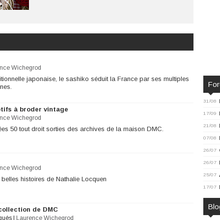
nce Wichegrod
tionnelle japonaise, le sashiko séduit la France par ses multiples
Fo
ines.
31/08
tifs à broder vintage
17/09
nce Wichegrod
21/08
es 50 tout droit sorties des archives de la maison DMC.
07/08
26/07
26/07
nce Wichegrod
25/07
 belles histoires de Nathalie Locquen
17/07
Blo
collection de DMC
iqués
|
Laurence Wichegrod