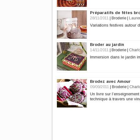
Préparatifs de fêtes b
28/11/2011
|
Broderie
|
Laure
Variations festives autour 
Broder au jardin
14/11/2011
|
Broderie
|
Charlo
Immersion dans le jardin i
Brodez avec Amour
09/09/2011
|
Broderie
|
Charl
Un livre sur l’enseignement 
technique à travers une vin