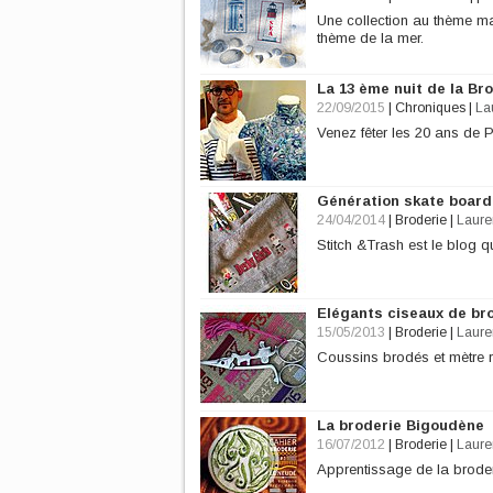
Une collection au thème mar
thème de la mer.
La 13 ème nuit de la Br
22/09/2015
|
Chroniques
|
La
Venez fêter les 20 ans de
Génération skate board 
24/04/2014
|
Broderie
|
Laure
Stitch &Trash est le blog q
Elégants ciseaux de b
15/05/2013
|
Broderie
|
Laure
Coussins brodés et mètre 
La broderie Bigoudène
16/07/2012
|
Broderie
|
Laure
Apprentissage de la brode