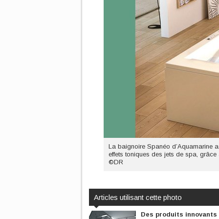
La baignoire Spanéo d’Aquamarine ass
effets toniques des jets de spa, grâce
©DR
Articles utilisant cette photo
Des produits innovants 