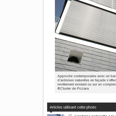
Approche contemporaine avec un bar
d’ardoises naturelles en façade s’effec
revêtement existant ou sur un complex
©Cluster de Pizzara
Articles utilisant cette photo