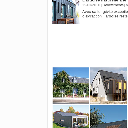
L’ardoise naturelle a le
19/03/2018
|
Revêtements
|
A
Avec sa longévité exception
d’extraction, l’ardoise rest