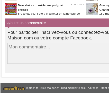
au crochet
31/07/2013
Bracelets volantés sur poignet
Granny
bronzé
Grann
Bracelets pour l'été à crocheter en laine colorée.
150 mod
triangle, carré o
Ajouter un commentaire
Pour participer,
inscrivez-vous
ou connectez-vo
Maison.com
ou
votre compte Facebook
.
maison.fr
-
Blog maison.fr
-
Blog mondevis.com
-
A propos
-
Mentio