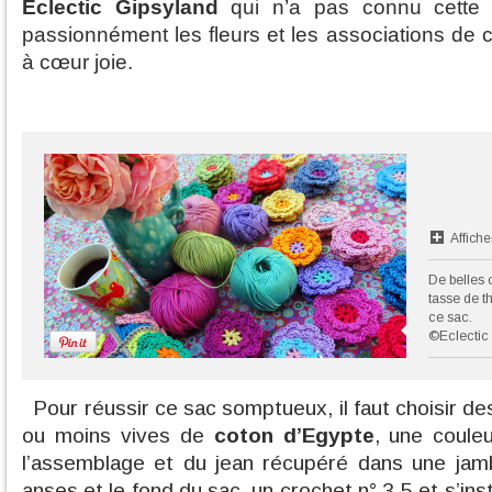
Eclectic Gipsyland
qui n’a pas connu cette
passionnément les fleurs et les associations de 
à cœur joie.
Affiche
De belles 
tasse de t
ce sac.
©Eclectic
Pour réussir ce sac somptueux, il faut choisir de
ou moins vives de
coton d’Egypte
, une coule
l’assemblage et du jean récupéré dans une jam
anses et le fond du sac, un crochet n° 3.5 et s’in