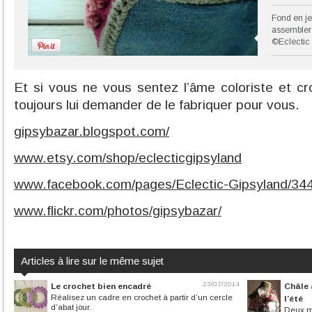
Fond en je
assembler
©Eclectic
Et si vous ne vous sentez l’âme coloriste et c
toujours lui demander de le fabriquer pour vous.
gipsybazar.blogspot.com/
www.etsy.com/shop/eclecticgipsyland
www.facebook.com/pages/Eclectic-Gipsyland/3
www.flickr.com/photos/gipsybazar/
Articles à lire sur le même sujet
23/07/2014
Le crochet bien encadré
Châle 
Réalisez un cadre en crochet à partir d’un cercle
l’été
d’abat jour.
Deux mo