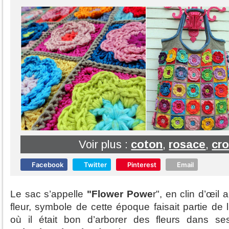
Voir plus :
coton
,
rosace
,
cr
Facebook
Twitter
Pinterest
Email
Le sac s’appelle
"Flower
Powe
r", en clin d’œil
fleur, symbole de cette époque faisait partie de
où il était bon d’arborer des fleurs dans se