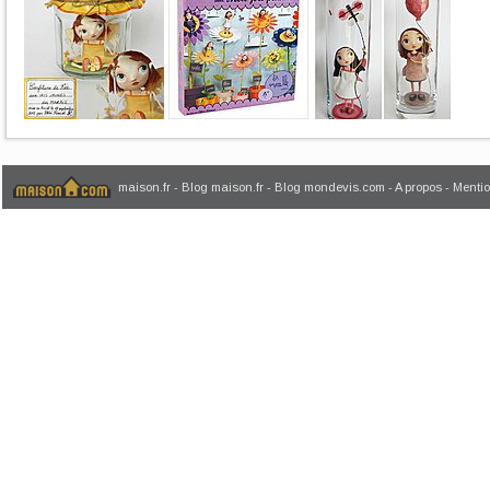
maison.fr
-
Blog maison.fr
-
Blog mondevis.com
-
A propos
-
Mentio