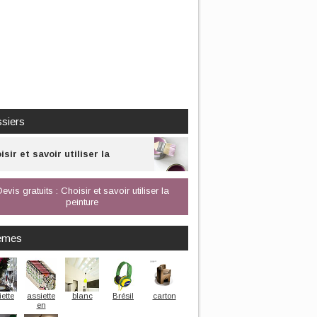
siers
isir et savoir utiliser la
nture
evis gratuits : Choisir et savoir utiliser la
peinture
èmes
ette
assiette
blanc
Brésil
carton
en
carton