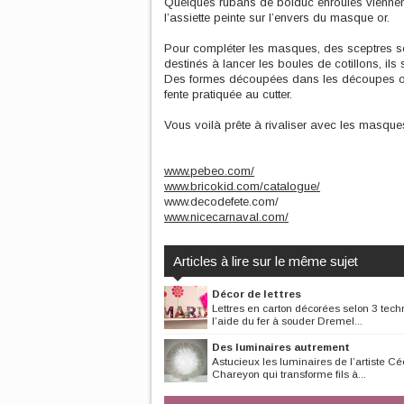
Quelques rubans de bolduc enroulés viennent p
l’assiette peinte sur l’envers du masque or.
Pour compléter les masques, des sceptres se
destinés à lancer les boules de cotillons, ils
Des formes découpées dans les découpes or,
fente pratiquée au cutter.
Vous voilà prête à rivaliser avec les masque
www.pebeo.com/
www.bricokid.com/catalogue/
www.decodefete.com/
www.nicecarnaval.com/
Articles à lire sur le même sujet
Décor de lettres
Lettres en carton décorées selon 3 tec
l’aide du fer à souder Dremel...
Des luminaires autrement
Astucieux les luminaires de l’artiste Cé
Chareyon qui transforme fils à...