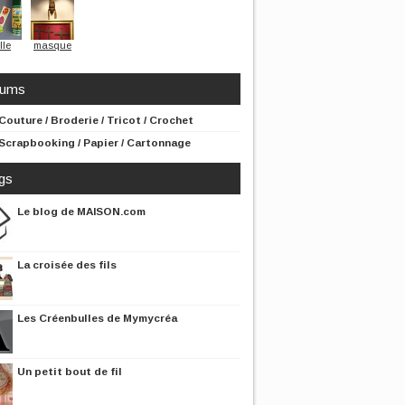
lle
masque
rums
Couture / Broderie / Tricot / Crochet
Scrapbooking / Papier / Cartonnage
gs
Le blog de MAISON.com
La croisée des fils
Les Créenbulles de Mymycréa
Un petit bout de fil