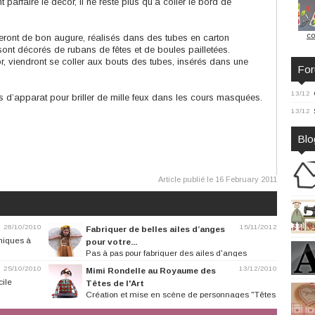
arfaire le décor, il ne reste plus qu’à coller le bord de
co
ront de bon augure, réalisés dans des tubes en carton
 sont décorés de rubans de fêtes et de boules pailletées.
 viendront se coller aux bouts des tubes, insérés dans une
Fo
13/12
s d’apparat pour briller de mille feux dans les cours masquées.
13/12
Blo
Article publié le 16 February 2011
28/10/2010
15/11/2012
Fabriquer de belles ailes d’anges
hniques à
pour votre...
Pas à pas pour fabriquer des ailes d'anges
25/10/2010
13/12/2010
Mimi Rondelle au Royaume des
cile
Têtes de l'Art
Création et mise en scène de personnages "Têtes
de l'Art"en papier...