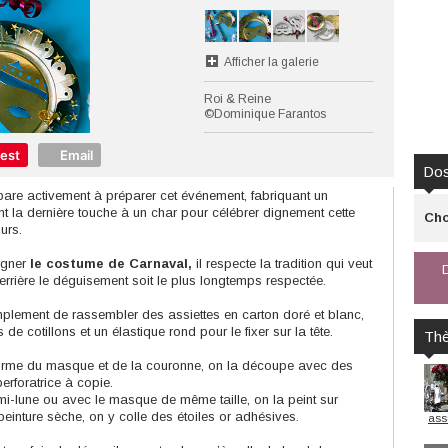
Afficher la galerie
Roi & Reine
©Dominique Farantos
rest
Email
Dos
épare activement à préparer cet événement, fabriquant un
la dernière touche à un char pour célébrer dignement cette
Cho
ours.
pei
agner
le costume de Carnaval,
il respecte la tradition qui veut
D
derrière le déguisement soit le plus longtemps respectée.
implement de rassembler des assiettes en carton doré et blanc,
de cotillons et un élastique rond pour le fixer sur la tête.
Th
a forme du masque et de la couronne, on la découpe avec des
erforatrice à copie.
i-lune ou avec le masque de même taille, on la peint sur
 peinture sèche, on y colle des étoiles or adhésives.
assi