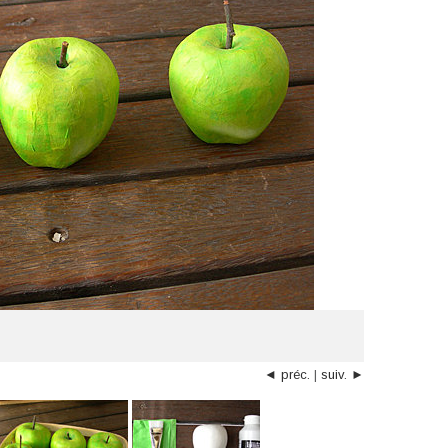
◄ préc.
|
suiv. ►