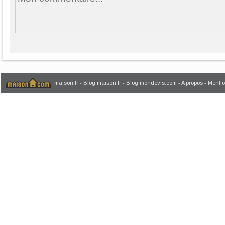
maison.fr
-
Blog maison.fr
-
Blog mondevis.com
-
A propos
-
Mentio