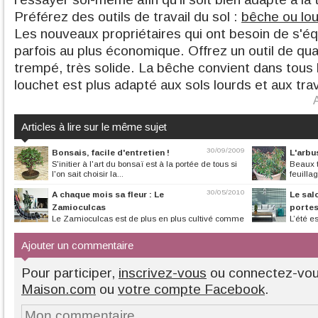
Préférez des outils de travail du sol :
bêche ou lo
Les nouveaux propriétaires qui ont besoin de s'é
parfois au plus économique. Offrez un outil de qual
trempé, très solide. La bêche convient dans tous 
louchet est plus adapté aux sols lourds et aux tra
Articles à lire sur le même sujet
30/09/2009
Bonsais, facile d'entretien !
L'arbu
S'initier à l'art du bonsaï est à la portée de tous si
Beaux t
l'on sait choisir la...
feuilla
30/05/2010
A chaque mois sa fleur : Le
Le sal
Zamioculcas
portes 
Le Zamioculcas est de plus en plus cultivé comme
L’été 
plante d’intérieur pour ses...
nouvelles, de coul
Ajouter un commentaire
Pour participer,
inscrivez-vous
ou connectez-vo
Maison.com
ou
votre compte Facebook
.