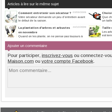
Articles à lire sur le même sujet
03/09/2009
Comment entretenir son sécateur ?
Choisir
Votre sécateur demande un peu d'entretien avant
Que cho
le début de la saison.
un tail
24/10/2009
La plantation d'arbres et arbustes
Taille
Les arb
en novembre
est temp
Quand on les plante, on ne pense pas toujours à
tailler. Or ces arbres et...
Ajouter un commentaire
Pour participer,
inscrivez-vous
ou connectez-vo
Maison.com
ou
votre compte Facebook
.