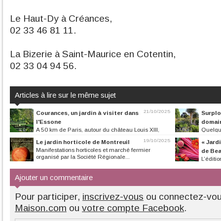
Le Haut-Dy à Créances,
02 33 46 81 11.
La Bizerie à Saint-Maurice en Cotentin,
02 33 04 94 56.
Articles à lire sur le même sujet
21/10/2025
Courances, un jardin à visiter dans
Surplo
l'Essone
domai
A 50 km de Paris, autour du château Louis XIII,
Quelqu
une grande promenade à faire...
corniche des Maur
19/10/2025
Le jardin horticole de Montreuil
« Jard
Manifestations horticoles et marché fermier
de Be
organisé par la Société Régionale...
L’éditi
Jean de Beauregar
Ajouter un commentaire
Pour participer,
inscrivez-vous
ou connectez-vo
Maison.com
ou
votre compte Facebook
.