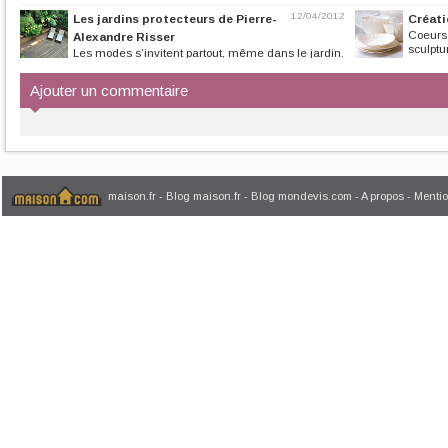
hortillonnages d’Amiens et découvrir...
met l’accent sur l
12/04/2012
Les jardins protecteurs de Pierre-
Créati
Coeurs,
Alexandre Risser
sculptu
Les modes s’invitent partout, même dans le jardin.
Le célèbre paysagiste...
Ajouter un commentaire
maison.fr
-
Blog maison.fr
-
Blog mondevis.com
-
A propos
-
Mentio