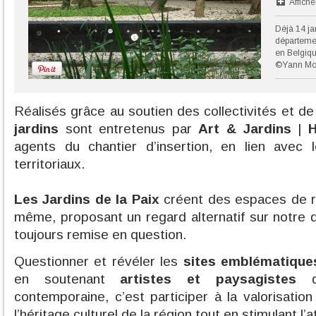
Affiche
Déjà 14 ja
départemen
en Belgiqu
©Yann Mo
Réalisés grâce au soutien des collectivités et 
jardins
sont entretenus par
Art & Jardins
|
H
agents du chantier d’insertion, en lien avec 
territoriaux.
Les Jardins de la Paix
créent des espaces de re
même, proposant un regard alternatif sur notre d
toujours remise en question.
Questionner et révéler les
sites emblématique
en soutenant
artistes et paysagistes
de
contemporaine, c’est participer à la valorisatio
l’héritage culturel de la région tout en stimulant l’a