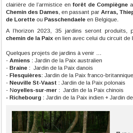
clairière de l’armistice en
forêt de Compiègne
a
Chemin des Dames
, en passant par
Arras, Thie
de Lorette
ou
Passchendaele
en Belgique.
A l’horizon 2023, 35 jardins seront produits,
chemin de la Paix
en lien avec celui du circuit de
Quelques projets de jardins à venir …
-
Amiens
: Jardin de la Paix australien
-
Braine
: Jardin de la Paix danois
-
Flesquières
: Jardin de la Paix franco-britanniqu
-
Neuville St-Vaast
: Jardin de la Paix polonais
- N
oyelles-sur-mer
: Jardin de la Paix chinois
- Richebourg
: Jardin de la Paix indien + Jardin d