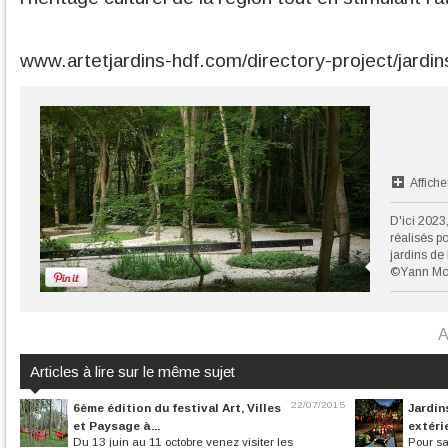
www.artetjardins-hdf.com/directory-project/jardin
Affiche
D'ici 2023
réalisés p
jardins de 
©Yann Mo
A
Articles à lire sur le même sujet
22/07/2015
6ème édition du festival Art, Villes
Jardin
et Paysage à...
extéri
Du 13 juin au 11 octobre venez visiter les
Pour sa