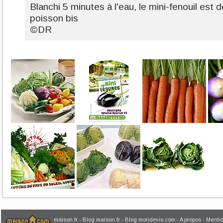
Blanchi 5 minutes à l'eau, le mini-fenouil est 
poisson bis
©DR
maison.fr
-
Blog maison.fr
-
Blog mondevis.com
-
A propos
-
Mentio