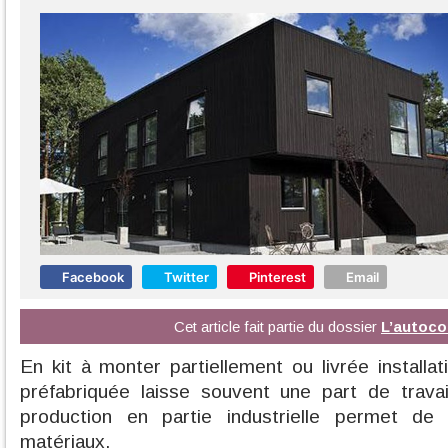
Facebook
Twitter
Pinterest
Email
Cet article fait partie du dossier
L’autoco
En kit à monter partiellement ou livrée installa
préfabriquée laisse souvent une part de trava
production en partie industrielle permet de
matériaux.