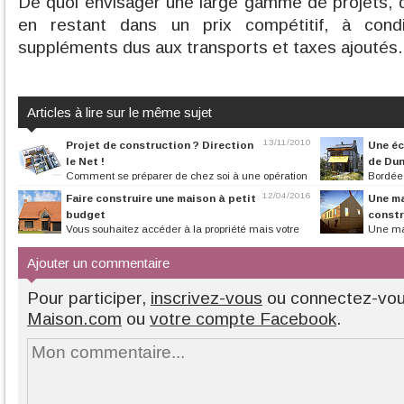
De quoi envisager une large gamme de projets, d
en restant dans un prix compétitif, à condi
suppléments dus aux transports et taxes ajoutés.
Articles à lire sur le même sujet
13/11/2010
Projet de construction ? Direction
Une éc
le Net !
de Du
Comment se préparer de chez soi à une opération
Bordée 
d’envergure ? Internet permet...
voisine de Dunker
12/04/2016
Faire construire une maison à petit
Une ma
budget
constr
Vous souhaitez accéder à la propriété mais votre
Une ma
budget est limité ? Quelques...
seulement. C’est 
Ajouter un commentaire
Pour participer,
inscrivez-vous
ou connectez-vo
Maison.com
ou
votre compte Facebook
.