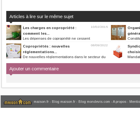
Articles à lire sur le même sujet
10/02/2015
Les charges en copropriété :
Organi
comment les...
généra
Les dépenses de copropriété ne cessent
Constit
d’augmenter, et ce bien plus que...
l’assemblée géné
08/09/2022
Copropriétés : nouvelles
Syndic
réglementations...
choisir
De nouvelles réglementations dans le secteur du
Mandata
bâtiment ont été créées en vue...
copropriétaires, de
Ajouter un commentaire
maison.fr
-
Blog maison.fr
-
Blog mondevis.com
-
A propos
-
Mentio