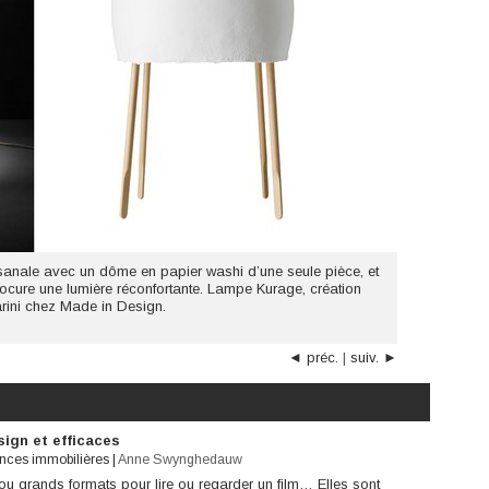
sanale avec un dôme en papier washi d’une seule pièce, et
ocure une lumière réconfortante. Lampe Kurage, création
rini chez Made in Design.
◄ préc.
|
suiv. ►
ign et efficaces
onces immobilières
|
Anne Swynghedauw
ou grands formats pour lire ou regarder un film… Elles sont