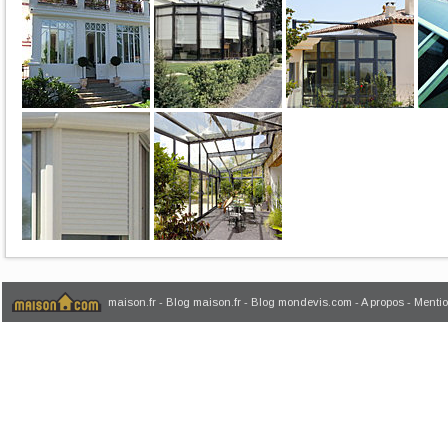
maison.fr
-
Blog maison.fr
-
Blog mondevis.com
-
A propos
-
Mentio