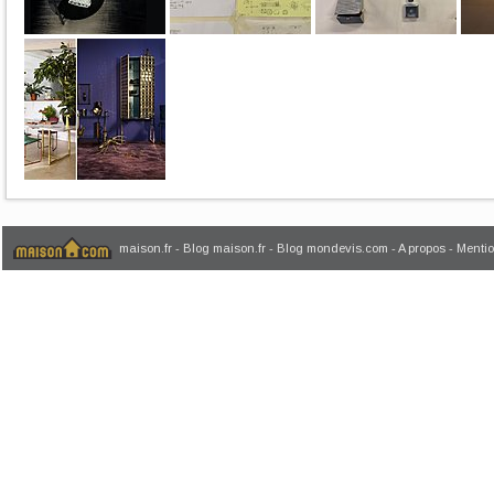
maison.fr
-
Blog maison.fr
-
Blog mondevis.com
-
A propos
-
Mentio