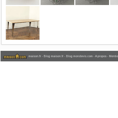
maison.fr
-
Blog maison.fr
-
Blog mondevis.com
-
A propos
-
Mentio