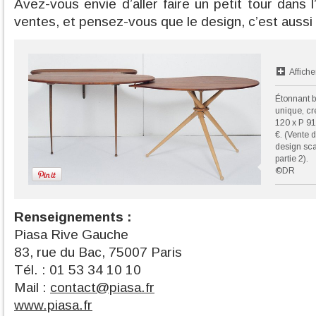
Avez-vous envie d’aller faire un petit tour dans
ventes, et pensez-vous que le design, c’est aussi d
Affiche
Étonnant b
unique, cr
120 x P 91
€. (Vente 
design sca
partie 2).
©DR
Renseignements :
Piasa Rive Gauche
83, rue du Bac, 75007 Paris
Tél. : 01 53 34 10 10
Mail :
contact@piasa.fr
www.piasa.fr