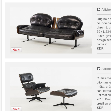
Affiche
Originale 
pour ce ca
chromé, cr
69 x L 234
000 €. (Ve
design sca
partie 2).
©DR
Affiche
Cultissime
ottoman, e
métal, cré
par Herman
Estimation
2013, Dial
brésilien e
©DR