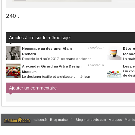
240 :
Articles à lire sur le même sujet
27/09/2017
Hommage au designer Alain
Ettore
Richard
iconoc
Décédé le 4 août 2017, ce grand designer
La mais
français symbolise la modernité et...
organise le 23 oc
15/03/2016
Alexander Girard au Vitra Design
Les pe
On conn
Museum
de desi
Le designer textile et architecte d’intérieur
américain Alexander Girard a...
Ajouter un commentaire
maison.fr
-
Blog maison.fr
-
Blog mondevis.com
-
A propos
-
Mentio