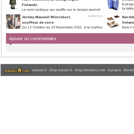
Entrepr
Finlande
la table,
Le vent nordique qui souffle sur le design permet
de découvrir l’œuvre d’Harri...
29/09/2011
Jérémy Maxwell Wintrebert,
Nørdik
souffleur de verre
finland
Du 12 Octobre au 19 Novembre 2011, à la Gallery
Ikea n’
Serge Bensimon, vous pourrez...
du succès. Nørdik
Ajouter un commentaire
maison.fr
-
Blog maison.fr
-
Blog mondevis.com
-
A propos
-
Mentio