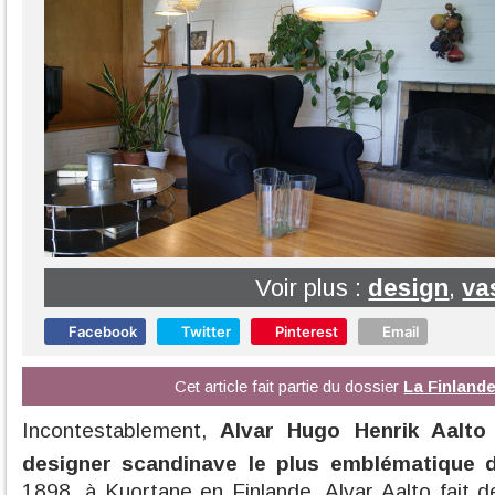
Voir plus :
design
,
va
Facebook
Twitter
Pinterest
Email
Cet article fait partie du dossier
La Finlande
Incontestablement,
Alvar Hugo Henrik Aalto 
designer scandinave le plus emblématique 
1898, à Kuortane en Finlande, Alvar Aalto fait d