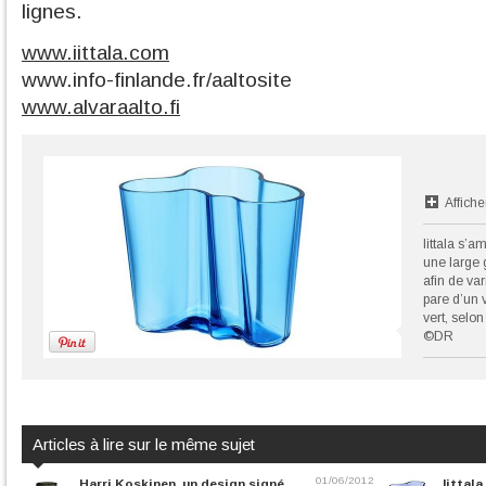
lignes.
www.iittala.com
www.info-finlande.fr/aaltosite
www.alvaraalto.fi
Affiche
Iittala s’a
une large 
afin de var
pare d’un 
vert, selon
©DR
Articles à lire sur le même sujet
01/06/2012
Harri Koskinen, un design signé
Iittala