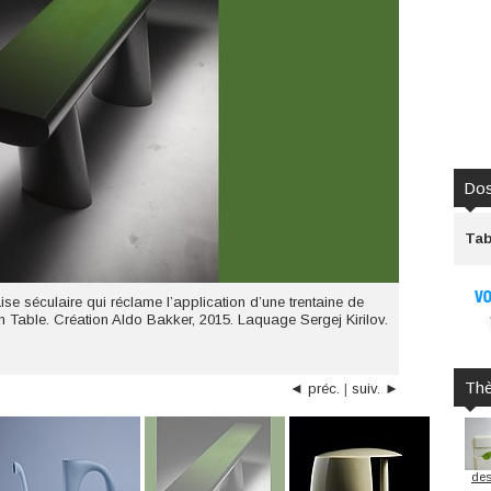
Dos
Tab
se séculaire qui réclame l’application d’une trentaine de
 Table. Création Aldo Bakker, 2015. Laquage Sergej Kirilov.
Th
◄ préc.
|
suiv. ►
des