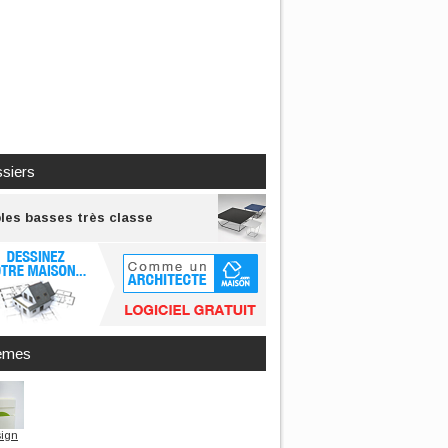
siers
les basses très classe
èmes
ign