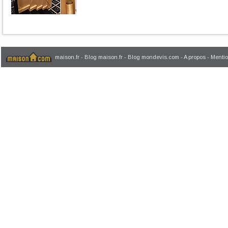
maison.fr
-
Blog maison.fr
-
Blog mondevis.com
-
A propos
-
Mentio