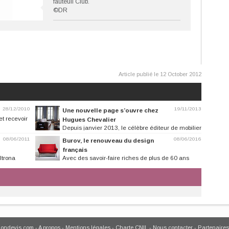
fauteuil Club.
©DR
Article publié le 12 October 2012
28/12/2010
19/11/2013
Une nouvelle page s’ouvre chez
et recevoir
Hugues Chevalier
Depuis janvier 2013, le célèbre éditeur de mobilier
haut de gamme Hugues...
08/06/2011
08/06/2016
Burov, le renouveau du design
français
ltrona
Avec des savoir-faire riches de plus de 60 ans
d’expérience, l’entreprise...
mondevis.com
-
A propos
-
Mentions légales
-
Charte CNIL
-
Nous contacter
-
Partenaires