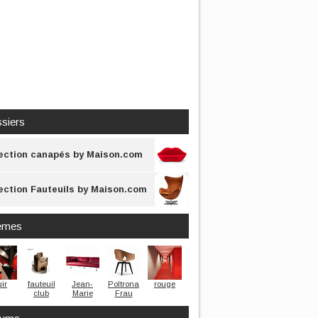
siers
ection canapés by Maison.com
ection Fauteuils by Maison.com
èmes
ir
fauteuil
Jean-
Poltrona
rouge
club
Marie
Frau
Massaud