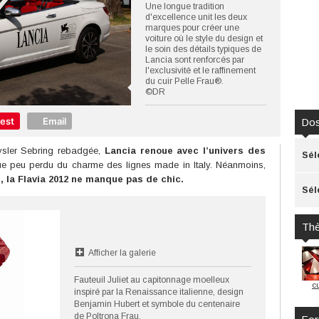
Une longue tradition
d'excellence unit les deux
marques pour créer une
voiture où le style du design et
le soin des détails typiques de
Lancia sont renforcés par
l'exclusivité et le raffinement
du cuir Pelle Frau®.
©DR
rest
Email
Dos
rysler Sebring rebadgée,
Lancia renoue avec l’univers des
Sél
e peu perdu du charme des lignes made in Italy. Néanmoins,
, la Flavia 2012 ne manque pas de chic.
Sél
Th
Afficher la galerie
Fauteuil Juliet au capitonnage moelleux
cu
inspiré par la Renaissance italienne, design
Benjamin Hubert et symbole du centenaire
de Poltrona Frau.