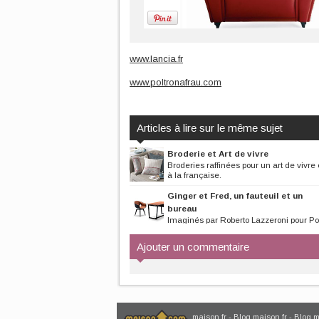
www.lancia.fr
www.poltronafrau.com
Articles à lire sur le même sujet
Broderie et Art de vivre
Broderies raffinées pour un art de vivre 
à la française.
Ginger et Fred, un fauteuil et un
bureau
Imaginés par Roberto Lazzeroni pour Po
Frau, le fauteuil Ginger et le...
Ajouter un commentaire
maison.fr
-
Blog maison.fr
-
Blog 