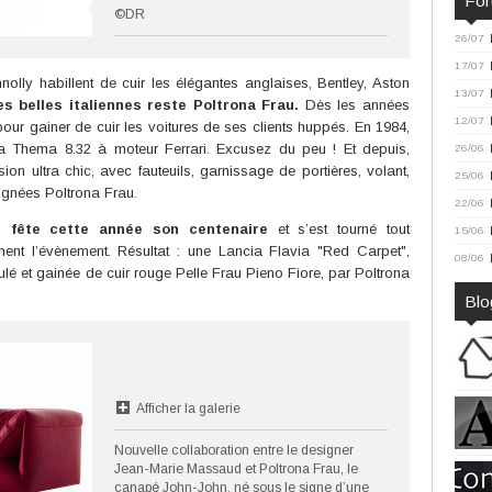
Fo
©DR
26/07
17/07
olly habillent de cuir les élégantes anglaises, Bentley, Aston
13/07
des belles italiennes reste Poltrona Frau.
Dès les années
12/07
our gainer de cuir les voitures de ses clients huppés. En 1984,
ncia Thema 8.32 à moteur Ferrari. Excusez du peu ! Et depuis,
26/06
 ultra chic, avec fauteuils, garnissage de portières, volant,
25/06
ignées Poltrona Frau.
22/06
u fête cette année son centenaire
et s’est tourné tout
15/06
ment l’évènement. Résultat : une Lancia Flavia "Red Carpet",
08/06
é et gainée de cuir rouge Pelle Frau Pieno Fiore, par Poltrona
Blo
Afficher la galerie
Nouvelle collaboration entre le designer
Jean-Marie Massaud et Poltrona Frau, le
canapé John-John, né sous le signe d’une