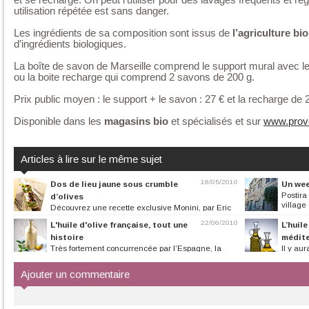
et se recharge.
On peut l'utiliser pour des lavages fréquents et rég
utilisation répétée est sans danger.
Les ingrédients de sa composition sont issus de
l’agriculture bi
d’ingrédients biologiques.
La boîte de savon de Marseille comprend le support mural avec le
ou la boite recharge qui comprend 2 savons de 200 g.
Prix public moyen : le support + le savon : 27 € et la recharge de
Disponible dans les
magasins bio
et spécialisés et sur
www.prov
Articles à lire sur le même sujet
18/05/2010
Dos de lieu jaune sous crumble
Un wee
Postira
d’olives
village
Découvrez une recette exclusive Monini, par Eric
Reithler
22/06/2010
L'huile d'olive française, tout une
L’huile
histoire
médite
Très fortement concurrencée par l’Espagne, la
Il y aur
Tunisie, l’Italie et la Grèce,...
planète. La produc
Ajouter un commentaire