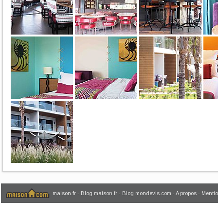
maison.fr
-
Blog maison.fr
-
Blog mondevis.com
-
A propos
-
Mentio