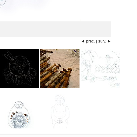
◄ préc.
|
suiv. ►