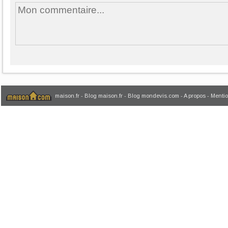
maison.fr
-
Blog maison.fr
-
Blog mondevis.com
-
A propos
-
Mentio