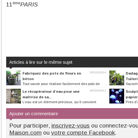
ème
11
PARIS
Articles à lire sur le même sujet
29/10/2014
Fabriquez des pots de fleurs en
Dadagr
béton
Tuiler
Tout savoir pour réaliser facilement des pots de
Sacoche
fleurs en béton
26/03/2012
Le récupérateur d’eau pour une
Sculpt
maîtrise de sa...
papier
L’eau est un élément précieux, qu’il convient
Près d'
d’utiliser avec précaution. Grâce...
Michel Letellier et
Ajouter un commentaire
Pour participer,
inscrivez-vous
ou connectez-vo
Maison.com
ou
votre compte Facebook
.