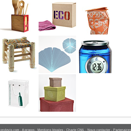
mondevis.com
-
A propos
-
Mentions légales
-
Charte CNIL
-
Nous contacter
-
Partenaires