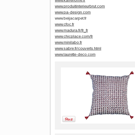
www.kavehome.fr
www.produitinterieurbrut.com
www.pa-design.com
www.beijacarpet.fr
www.cfoc.fr
www.madura.fr/fr_fr
www.chicplace.com/fr
www.minilabo.fr
www.sabre.fr/couverts.html
www.laurette-deco.com