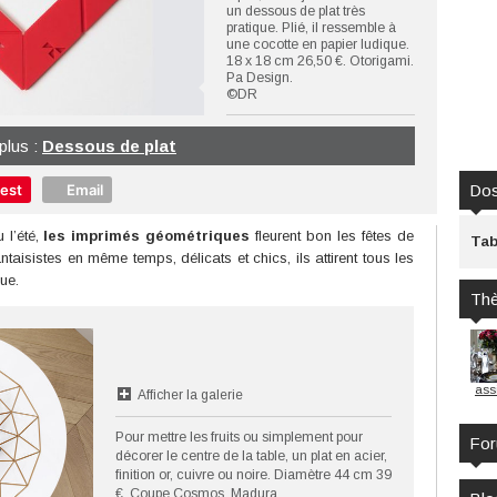
un dessous de plat très
pratique. Plié, il ressemble à
une cocotte en papier ludique.
18 x 18 cm 26,50 €. Otorigami.
Pa Design.
©DR
 plus :
Dessous de plat
rest
Email
Dos
 l’été,
les imprimés géométriques
fleurent bon les fêtes de
Tab
taisistes en même temps, délicats et chics, ils attirent tous les
ue.
Th
assi
Afficher la galerie
Pour mettre les fruits ou simplement pour
Fo
décorer le centre de la table, un plat en acier,
finition or, cuivre ou noire. Diamètre 44 cm 39
€. Coupe Cosmos. Madura.