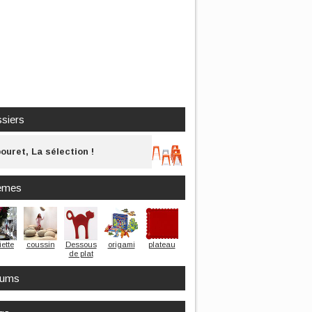
siers
ouret, La sélection !
èmes
ette
coussin
Dessous
origami
plateau
de plat
rums