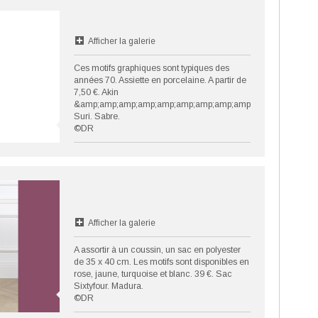
Afficher la galerie
Ces motifs graphiques sont typiques des
années 70. Assiette en porcelaine. A partir de
7,50 €. Akin
&amp;amp;amp;amp;amp;amp;amp;amp;amp;
Suri. Sabre.
©DR
Afficher la galerie
A assortir à un coussin, un sac en polyester
de 35 x 40 cm. Les motifs sont disponibles en
rose, jaune, turquoise et blanc. 39 €. Sac
Sixtyfour. Madura.
©DR