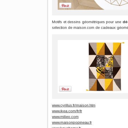
Motifs et dessins géométriques pour une
dé
sélection de maison.com de cadeaux géomét
www.cyrillus.fr/maison.htm
www.ikea.com/fr/fr
www.milieo.com
www.maisonpopineau.fr