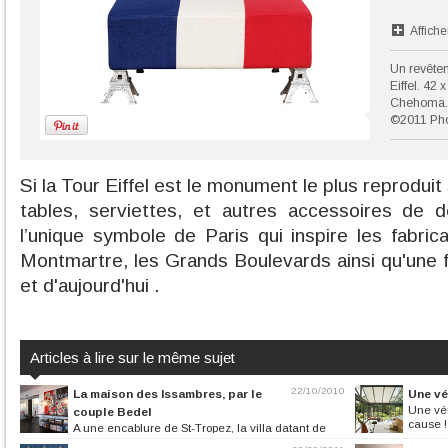
Affiche
Un revêtem
Eiffel. 42 
Chehoma.
©2011 Pho
Si la Tour Eiffel est le monument le plus reproduit
tables, serviettes, et autres accessoires de d
l’unique symbole de Paris qui inspire les fabri
Montmartre, les Grands Boulevards ainsi qu'une fo
et d'aujourd'hui .
Articles à lire sur le même sujet
22/10/2010
La maison des Issambres, par le
Une vé
Une vér
couple Bedel
cause !
A une encablure de St-Tropez, la villa datant de
1957 est assise sur les...