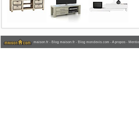
maison.fr
-
Blog maison.fr
-
Blog mondevis.com
-
A propos
-
Mentio