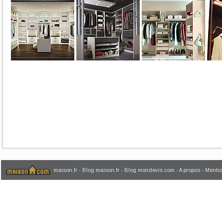
maison.fr
-
Blog maison.fr
-
Blog mondevis.com
-
A propos
-
Mentio