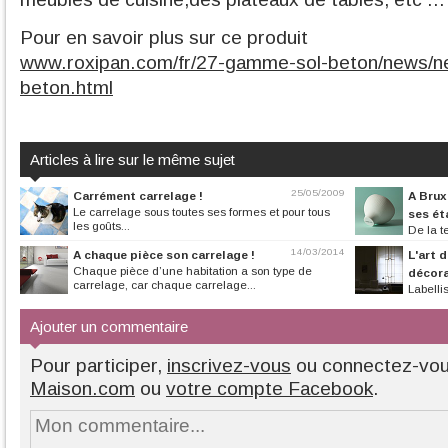
Pour en savoir plus sur ce produit
www.roxipan.com/fr/27-gamme-sol-beton/news/n
beton.html
Articles à lire sur le même sujet
25/05/2009
Carrément carrelage !
A Brux
Le carrelage sous toutes ses formes et pour tous
ses ét
les goûts...
De la te
exposition singuli
14/03/2014
A chaque pièce son carrelage !
L'art d
Chaque pièce d’une habitation a son type de
décor
carrelage, car chaque carrelage...
Labelli
nous invite dans s
Ajouter un commentaire
Pour participer,
inscrivez-vous
ou connectez-vo
Maison.com
ou
votre compte Facebook
.