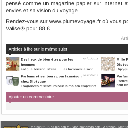
pensé comme un magazine papier sur internet av
envies et sa vision du voyage.
Rendez-vous sur www.plumevoyage.fr où vous p
Valise® pour 88 €.
Art
Articles à lire sur le même sujet
04/01/2011
Des lieux de bien-être pour les
Mille-
hommes
Dipty
Fatigue, tension, stress…. Les hommes le sont
Diptyqu
tout autant que les femmes....
d’Essences Inse
09/03/2012
Parfums et senteurs pour la maison
Parfum
L’arriv
chez Diptyque
pour le
Fragrances et senteurs pour la maison empreints
d’une signature olfactive...
Ajouter un commentaire
maison.fr
-
Blog maison.fr
-
Blog mondevis.com
-
A propos
-
Mentio