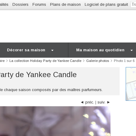
lités
Dossiers
Forums
Plans de maison
Logiciel de plans gratuit
Décorer sa maison
Ma maison au quotidien
ire
La collection Holiday Party de Yankee Candle
Galerie photos
Photo 1 sur 6
 Party de Yankee Candle
rit de chaque saison composés par des maîtres parfumeurs.
◄ préc.
|
suiv. ►