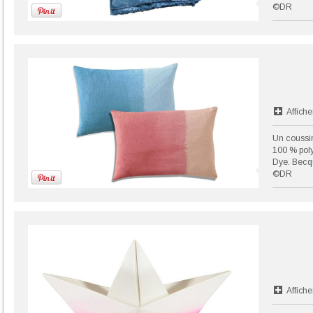
©DR
Affiche
Un coussi
100 % poly
Dye. Becq
©DR
Affiche