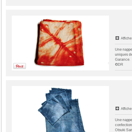
Affiche
Une nappe 
uniques de
Garance.
©DR
Affiche
Une nappe e
confection
Otsuki Sa