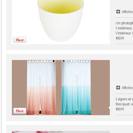
Affiche
Un photop
l’extérieu
l’intérieu
©DR
Affiche
Légers et 
Becquet. 
©DR