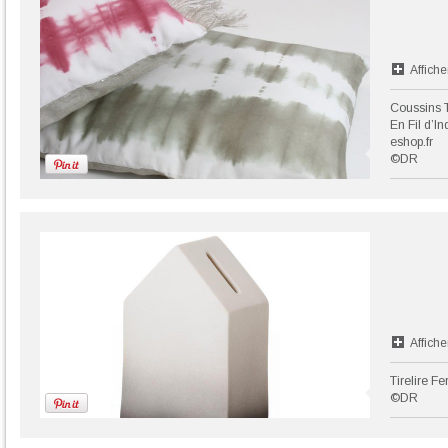
Affiche
Coussins T
En Fil d’I
eshop.fr
©DR
Affiche
Tirelire F
©DR