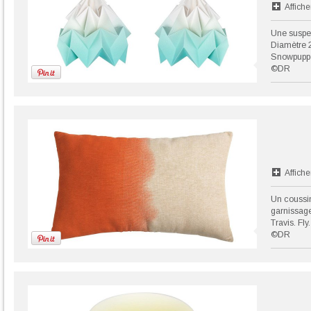
Affiche
Une suspen
Diamètre 
Snowpupp
©DR
Affiche
Un coussi
garnissage
Travis. Fly.
©DR