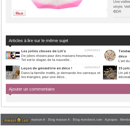
Une veille
vinyle. Ve
©DR
Articles à lire sur le même sujet
12/04/2013
Les jolies choses de Lili’s
Tendan
De jolies choses pour des maisons heureuses…
déco
Tel est le slogan de la nouvelle...
L’art d
et de poésie, inves
16/04/2013
Leçon de géométrie en déco !
15 jol
Dans la famille motifs, je demande les carreaux et
Un joli 
les triangles, pour une déco...
décorat
Ajouter un commentaire
maison.fr
-
Blog maison.fr
-
Blog mondevis.com
-
A propos
-
Mentio