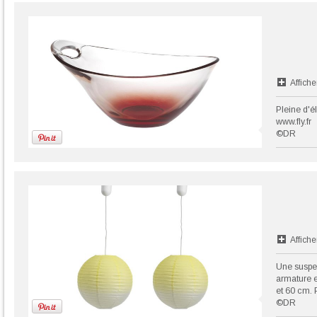
Affiche
Pleine d'él
www.fly.fr
©DR
Affiche
Une suspen
armature 
et 60 cm. P
©DR