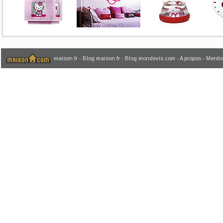
maison.fr
-
Blog maison.fr
-
Blog mondevis.com
-
A propos
-
Mentio