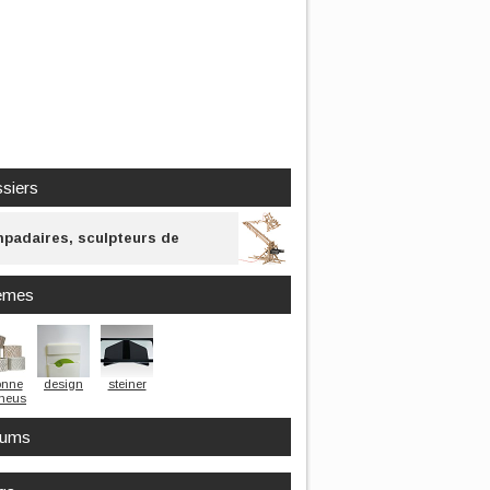
siers
padaires, sculpteurs de
ière
èmes
onne
design
steiner
neuse
rums