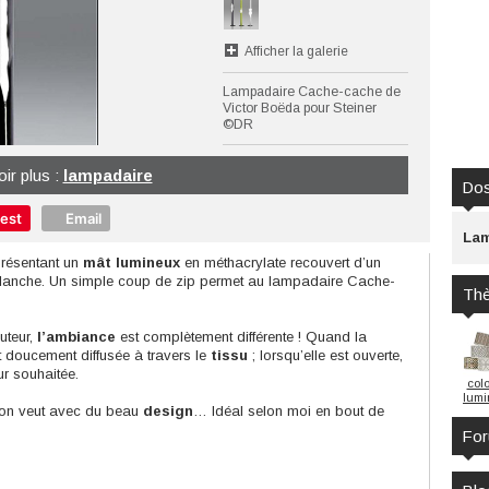
Afficher la galerie
Lampadaire Cache-cache de
Victor Boëda pour Steiner
©DR
oir plus :
lampadaire
Dos
rest
Email
Lam
résentant un
mât lumineux
en méthacrylate recouvert d’un
lum
anche. Un simple coup de zip permet au lampadaire Cache-
Th
uteur,
l’ambiance
est complètement différente ! Quand la
st doucement diffusée à travers le
tissu
; lorsqu’elle est ouverte,
ur souhaitée.
col
lumi
l’on veut avec du beau
design
… Idéal selon moi en bout de
Fo