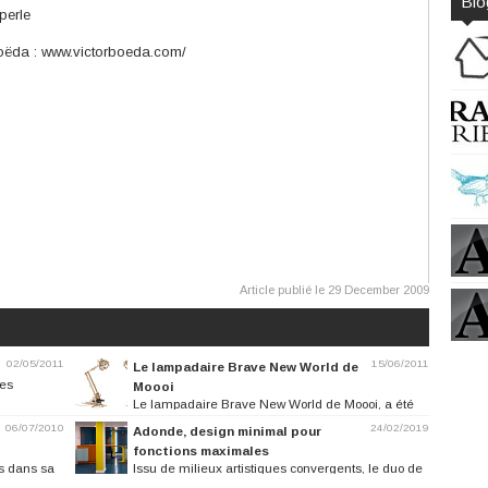
Blo
perle
 Boëda : www.victorboeda.com/
Article publié le 29 December 2009
02/05/2011
15/06/2011
Le lampadaire Brave New World de
les
Moooi
Le lampadaire Brave New World de Moooi, a été
élaboré sans dessin ni plan...
06/07/2010
24/02/2019
Adonde, design minimal pour
fonctions maximales
s dans sa
Issu de milieux artistiques convergents, le duo de
designers Adonde édite des...