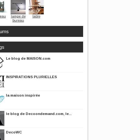
eau
lampe de
table
bureau
rums
gs
Le blog de MAISON.com
INSPIRATIONS PLURIELLES
la maison inspirée
le blog de Decoondemand.com, le...
DecoWC