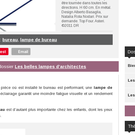
être tournée dans toutes les
directions. H 60 cm. En métal.
Design Alberto Basaglia,
Natalia Rota Nodari. Prix sur
demande. Top Four. Asteri.
©2011 DR
 :
bureau
,
lampe de bureau
rest
Email
Dos
Bie
u dossier
Les belles lampes d’architectes
Les
pièce où est installé le bureau est performant, une
lampe de
 éclairage garantit une moindre fatigue visuelle et un rendement
Les
eau
est d’autant plus importante chez les enfants, dont les yeux
.
Th