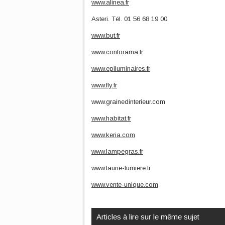
www.alinea.fr
Asteri. Tél. 01 56 68 19 00
www.but.fr
www.conforama.fr
www.epiluminaires.fr
www.fly.fr
www.grainedinterieur.com
www.habitat.fr
www.keria.com
www.lampegras.fr
www.laurie-lumiere.fr
www.vente-unique.com
Articles à lire sur le même sujet