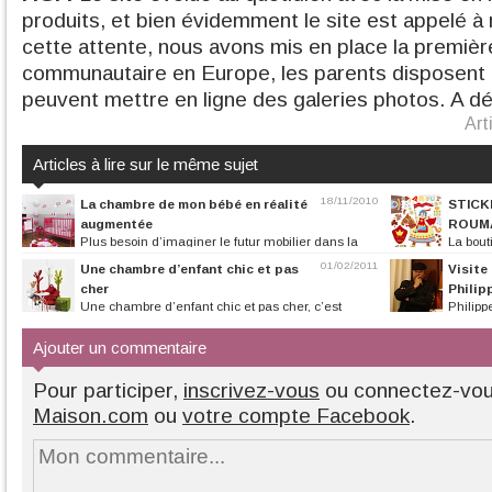
produits, et bien évidemment le site est appelé à
cette attente, nous avons mis en place la premièr
communautaire en Europe, les parents disposent 
peuvent mettre en ligne des galeries photos. A déc
Art
Articles à lire sur le même sujet
18/11/2010
La chambre de mon bébé en réalité
STICK
augmentée
ROUM
Plus besoin d’imaginer le futur mobilier dans la
La bout
chambre de votre bambin. On...
ouverte, vous pour
01/02/2011
Une chambre d’enfant chic et pas
Visite
cher
Philip
Une chambre d’enfant chic et pas cher, c’est
Philipp
possible. Lits, bureaux, armoires,...
on peut tout aussi
Ajouter un commentaire
Pour participer,
inscrivez-vous
ou connectez-vo
Maison.com
ou
votre compte Facebook
.