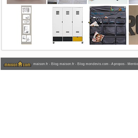
maison.fr
-
Blog maison.fr
-
Blog mondevis.com
-
A propos
-
Mentio