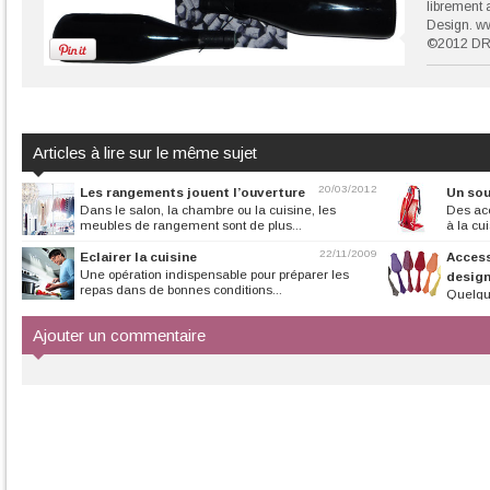
librement 
Design. w
©2012 D
Articles à lire sur le même sujet
20/03/2012
Les rangements jouent l’ouverture
Un sou
Dans le salon, la chambre ou la cuisine, les
Des acc
meubles de rangement sont de plus...
à la cui
22/11/2009
Eclairer la cuisine
Access
Une opération indispensable pour préparer les
desig
repas dans de bonnes conditions...
Quelqu
poignée d'ustensi
Ajouter un commentaire