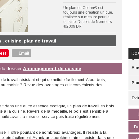
Un plan en Corian® est
toujours une création unique,
réalisée sur mesure pour la
cuisine. Dupont de Nemours.
©2009 DR
s :
cuisine
,
plan de travail
rest
Email
Dos
Amé
ie du dossier
Aménagement de cuisine
 de travail résistant et qui se nettoie facilement. Alors bois,
Pla
riau choisir ? Revue des avantages et inconvénients des
Evi
ait dans une autre essence exotique, un plan de travail en bois
é à la cuisine. Revers de la médaille, le bois est sensible à
u huilé avant la mise en service puis traité régulièrement.
De
sé. Il offre pourtant de nombreux avantages. Il résiste à la
nettoie facilement. Avantage supplémentaire, il existe dans une