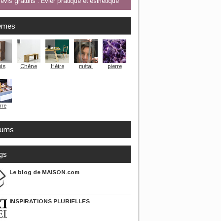
evis gratuits : Evier pratique et esthétique
èmes
is
Chêne
Hêtre
métal
pierre
rre
rums
gs
Le blog de MAISON.com
INSPIRATIONS PLURIELLES