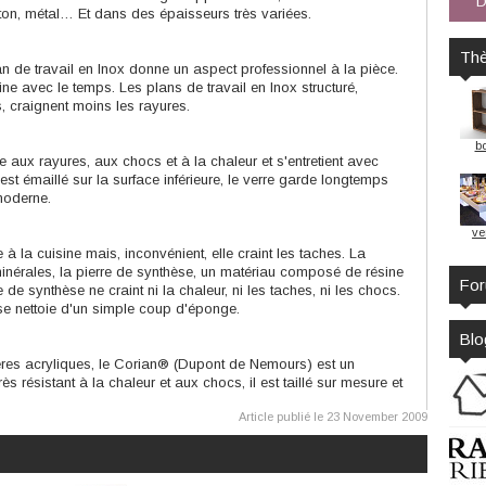
D
béton, métal… Et dans des épaisseurs très variées.
Th
an de travail en Inox donne un aspect professionnel à la pièce.
tine avec le temps. Les plans de travail en Inox structuré,
s, craignent moins les rayures.
bo
e aux rayures, aux chocs et à la chaleur et s'entretient avec
st émaillé sur la surface inférieure, le verre garde longtemps
moderne.
ve
à la cuisine mais, inconvénient, elle craint les taches. La
nérales, la pierre de synthèse, un matériau composé de résine
Fo
 de synthèse ne craint ni la chaleur, ni les taches, ni les chocs.
 se nettoie d'un simple coup d'éponge.
Blo
es acryliques, le Corian® (Dupont de Nemours) est un
 résistant à la chaleur et aux chocs, il est taillé sur mesure et
Article publié le 23 November 2009