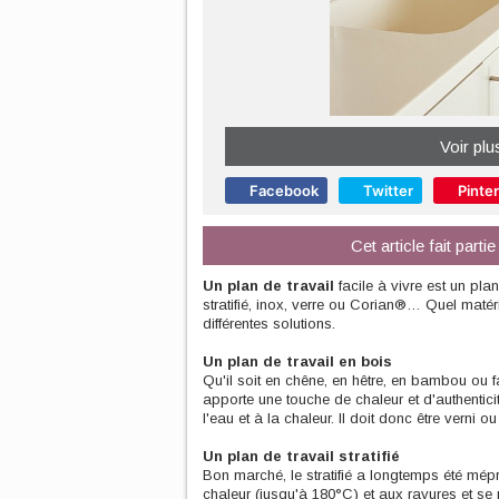
Voir plu
Facebook
Twitter
Pinte
Cet article fait part
Un
plan de travail
facile à vivre est un plan
stratifié, inox, verre ou Corian®… Quel maté
différentes solutions.
Un plan de travail en bois
Qu'il soit en chêne, en hêtre, en bambou ou f
apporte une touche de chaleur et d'authenticit
l'eau et à la chaleur. Il doit donc être verni o
Un plan de travail stratifié
Bon marché, le stratifié a longtemps été mépri
chaleur (jusqu'à 180°C) et aux rayures et se 