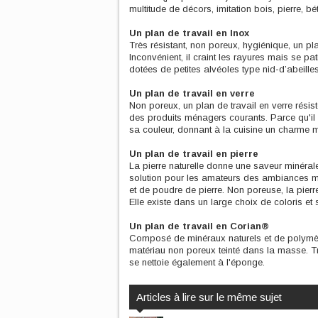
multitude de décors, imitation bois, pierre, 
Un plan de travail en Inox
Très résistant, non poreux, hygiénique, un pl
Inconvénient, il craint les rayures mais se pa
dotées de petites alvéoles type nid-d’abeille
Un plan de travail en verre
Non poreux, un plan de travail en verre résist
des produits ménagers courants. Parce qu'il e
sa couleur, donnant à la cuisine un charme 
Un plan de travail en pierre
La pierre naturelle donne une saveur minérale 
solution pour les amateurs des ambiances mi
et de poudre de pierre. Non poreuse, la pierre
Elle existe dans un large choix de coloris et
Un plan de travail en Corian®
Composé de minéraux naturels et de polymèr
matériau non poreux teinté dans la masse. Très
se nettoie également à l'éponge.
Articles à lire sur le même sujet