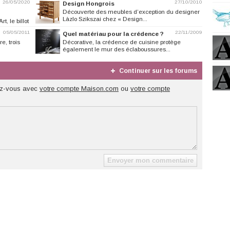
26/05/2020
27/10/2010
Design Hongrois
Découverte des meubles d’exception du designer
Làzlo Szikszai chez « Design...
t, le billot
05/05/2011
22/11/2009
Quel matériau pour la crédence ?
e, trois
Décorative, la crédence de cuisine protège
également le mur des éclaboussures...
Continuer sur les forums
z-vous avec
votre compte Maison.com
ou
votre compte