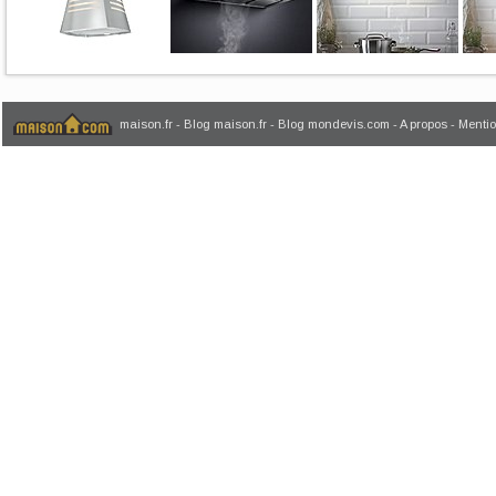
maison.fr
-
Blog maison.fr
-
Blog mondevis.com
-
A propos
-
Mentio