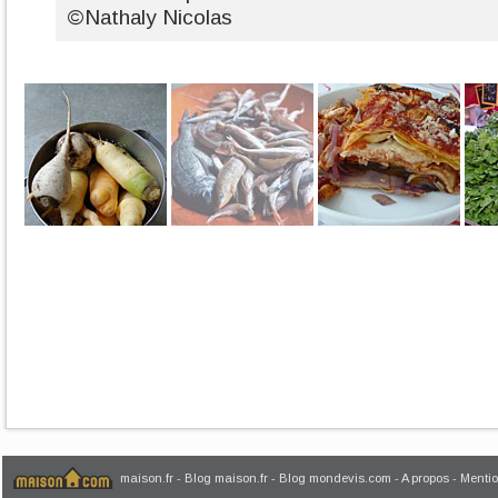
©Nathaly Nicolas
maison.fr
-
Blog maison.fr
-
Blog mondevis.com
-
A propos
-
Mentio