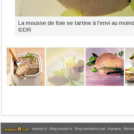
La mousse de foie se tartine à l'envi au moind
©DR
maison.fr
-
Blog maison.fr
-
Blog mondevis.com
-
A propos
-
Mentio