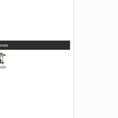
èmes
ncha