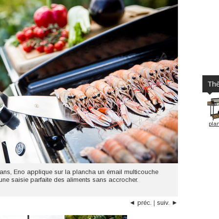
Th
pla
 ans, Eno applique sur la plancha un émail multicouche
 une saisie parfaite des aliments sans accrocher.
◄ préc.
|
suiv. ►