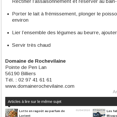
Rectifier l’assaisonnement et réserver au bain
Porter le lait à frémissement, plonger le pois
environ
Lier l’ensemble des légumes au beurre, ajouter 
Servir très chaud
Domaine de Rochevilaine
Pointe de Pen Lan
56190 Billiers
Tél. : 02 97 41 61 61
www.domainerochevilaine.com
Ar
Articles à lire sur le même sujet
01/04/2010
Lotte en ragoût au parfum de
Les fa
Lorient
Miyaza