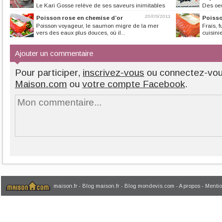
Le Kari Gosse relève de ses saveurs inimitables
Des oeu
les plats de poissons et de...
exposés pour la pr
20/05/2011
Poisson rose en chemise d’or
Poisso
Poisson voyageur, le saumon migre de la mer
Frais, 
vers des eaux plus douces, où il...
cuisini
Ajouter un commentaire
Pour participer,
inscrivez-vous
ou connectez-vo
Maison.com
ou
votre compte Facebook
.
maison.fr
-
Blog maison.fr
-
Blog mondevis.com
-
A propos
-
Mentio