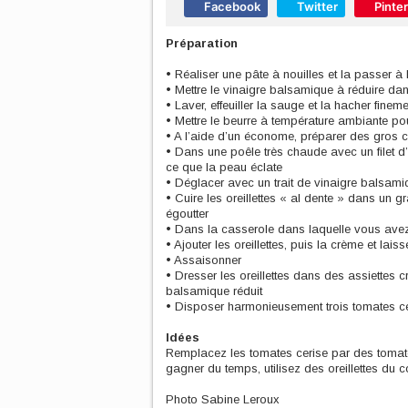
Facebook
Twitter
Pinte
Préparation
• Réaliser une pâte à nouilles et la passer à la
• Mettre le vinaigre balsamique à réduire da
• Laver, effeuiller la sauge et la hacher fineme
• Mettre le beurre à température ambiante pou
• A l’aide d’un économe, préparer des gro
• Dans une poêle très chaude avec un filet d’h
ce que la peau éclate
• Déglacer avec un trait de vinaigre balsami
• Cuire les oreillettes « al dente » dans un g
égoutter
• Dans la casserole dans laquelle vous avez c
• Ajouter les oreillettes, puis la crème et lais
• Assaisonner
• Dresser les oreillettes dans des assiettes c
balsamique réduit
• Disposer harmonieusement trois tomates cer
Idées
Remplacez les tomates cerise par des tomate
gagner du temps, utilisez des oreillettes du
Photo Sabine Leroux