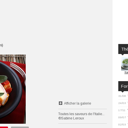
es)
Th
Ita
Fo
31/08
Afficher la galerie
24/03
17/11
Toutes les saveurs de l'Italie...
09/07
©Sabine Leroux
02/03