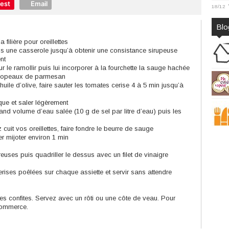
rest
Email
18/12
Blo
 filière pour oreillettes
ns une casserole jusqu’à obtenir une consistance sirupeuse
nt
r le ramollir puis lui incorporer à la fourchette la sauge hachée
s copeaux de parmesan
uile d’olive, faire sauter les tomates cerise 4 à 5 min jusqu’à
que et saler légèrement
rand volume d’eau salée (10 g de sel par litre d’eau) puis les
uit vos oreillettes, faire fondre le beurre de sauge
ser mijoter environ 1 min
reuses puis quadriller le dessus avec un filet de vinaigre
ises poêlées sur chaque assiette et servir sans attendre
s confites. Servez avec un rôti ou une côte de veau. Pour
 commerce.