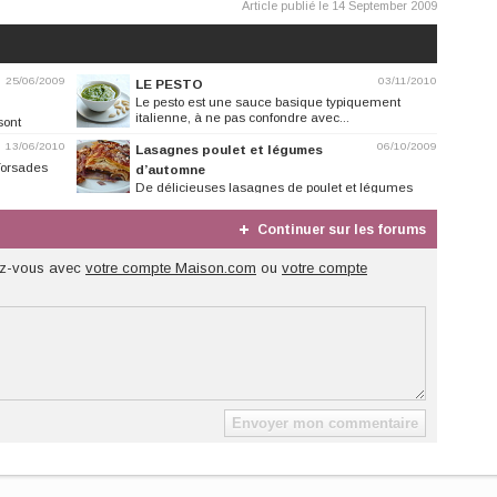
Article publié le 14 September 2009
25/06/2009
03/11/2010
LE PESTO
Le pesto est une sauce basique typiquement
italienne, à ne pas confondre avec...
sont
13/06/2010
06/10/2009
Lasagnes poulet et légumes
Torsades
d’automne
De délicieuses lasagnes de poulet et légumes
d’automne sans crème fraiche...
Continuer sur les forums
z-vous avec
votre compte Maison.com
ou
votre compte