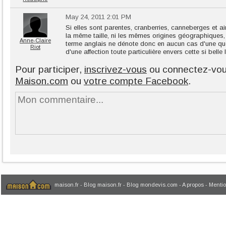
May 24, 2011 2:01 PM
Si elles sont parentes, cranberries, canneberges et aire
la même taille, ni les mêmes origines géographiques,
Anne-Claire
terme anglais ne dénote donc en aucun cas d'une quel
Riot
d'une affection toute particulière envers cette si belle
Pour participer,
inscrivez-vous
ou connectez-vo
Maison.com
ou
votre compte Facebook
.
maison.fr
-
Blog maison.fr
-
Blog mondevis.com
-
A propos
-
Mentio