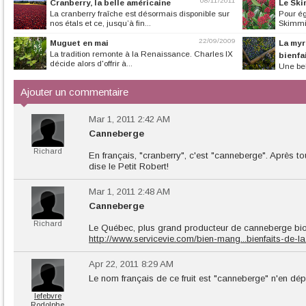
08/11/2011
Cranberry, la belle américaine
Le Ski
La cranberry fraîche est désormais disponible sur
Pour ég
nos étals et ce, jusqu’à fin...
Skimmia
22/09/2009
Muguet en mai
La myr
La tradition remonte à la Renaissance. Charles IX
bienfa
décide alors d'offrir à...
Une bel
sauvage nous enc
Ajouter un commentaire
Mar 1, 2011 2:42 AM
Canneberge
Richard
En français, "cranberry", c'est "canneberge". Après t
dise le Petit Robert!
Mar 1, 2011 2:48 AM
Canneberge
Richard
Le Québec, plus grand producteur de canneberge bio
http://www.servicevie.com/bien-mang...bienfaits-de-
Apr 22, 2011 8:29 AM
Le nom français de ce fruit est "canneberge" n'en dé
lefebvre
Rodolphe